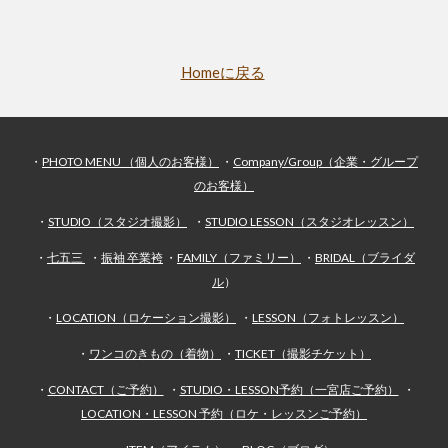
Homeに戻る
・
PHOTO MENU （個人のお客様）
・
Company/Group（企業・グループ
のお客様）
・
STUDIO（スタジオ撮影）
・
STUDIO LESSON（スタジオレッスン）
・
七五三
・
振袖 卒業袴
・
FAMILY（ファミリー）
・
BRIDAL（ブライダ
ル
）
・
LOCATION（ロケーション撮影）
・
LESSON（フォトレッスン）
・
ワンコのきもの（着物）
・
TICKET（撮影チケット）
・
CONTACT（ご予約）
・
STUDIO・LESSON予約（一宮店ご予約）
・
LOCATION・LESSON 予約（ロケ・レッスンご予約）