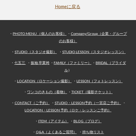
Homeに戻る
・
PHOTO MENU （個人のお客様）
・
Company/Group（企業・グループ
のお客様）
・
STUDIO（スタジオ撮影）
・
STUDIO LESSON（スタジオレッスン）
・
七五三
・
振袖 卒業袴
・
FAMILY（ファミリー）
・
BRIDAL（ブライダ
ル
）
・
LOCATION（ロケーション撮影）
・
LESSON（フォトレッスン）
・
ワンコのきもの（着物）
・
TICKET（撮影チケット）
・
CONTACT（ご予約）
・
STUDIO・LESSON予約（一宮店ご予約）
・
LOCATION・LESSON 予約（ロケ・レッスンご予約）
・
ITEM（アイテム）
・
BLOG（ブログ）
・
Q&A（よくあるご質問）
・
持ち物リスト